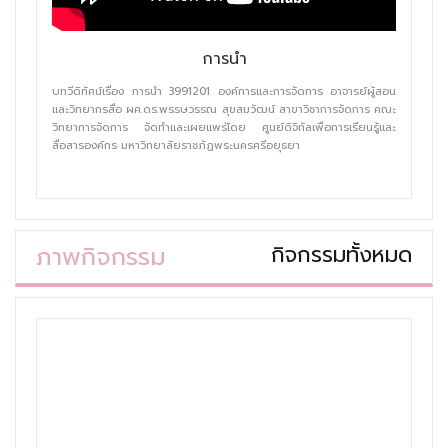
การนำ
บทวีดิทัศน์เรื่อง การนำ 3991201 องค์การและการจัดการ อาจารย์ผู้สอน
และวิทยากรสื่อ ผศ.ดร.พรรษวรรณ สุขสมวัฒน์ สาขาวิชาการจัดการ คณะ
วิทยาการจัดการ จัดทำและเผยแพร่โดย ศูนย์ดิจิทัลเพื่อการเรียนรู้และ
สื่อสารองค์กร มหาวิทยาลัยราชภัฏพระนครศรีอยุธยา
ภาพกิจกรรม
กิจกรรมทั้งหมด