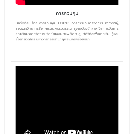
การควบคุม
บทวีดิทัศน์เรื่อง การควบคุม 3991201 องค์การและการจัดการ อาจารย์ผู้
สอนและวิทยากรสื่อ ผศ.ดร.พรรษวรรณ สุขสมวัฒน์ สาขาวิชาการจัดการ
คณะวิทยาการจัดการ จัดทำและเผยแพร่โดย ศูนย์ดิจิทัลเพื่อการเรียนรู้และ
สื่อสารองค์กร มหาวิทยาลัยราชภัฏพระนครศรีอยุธยา