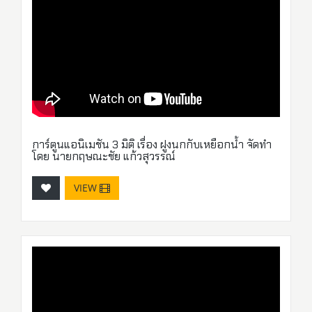
การ์ตูนแอนิเมชัน 3 มิติ เรื่อง ฝูงนกกับเหยือกน้ำ จัดทำ
โดย นายกฤษณะชัย แก้วสุวรรณ์
VIEW