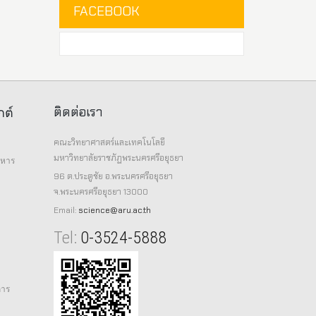
FACEBOOK
ติดต่อเรา
กต์
คณะวิทยาศาสตร์และเทคโนโลยี
มหาวิทยาลัยราชภัฏพระนครศรีอยุธยา
าหาร
96 ต.ประตูชัย อ.พระนครศรีอยุธยา
จ.พระนครศรีอยุธยา 13000
Email:
science@aru.ac.th
Tel:
0-3524-5888
การ