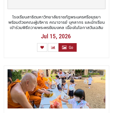
โรงเรียนสาธิตมหาวิทยาลัยราชภัฏพระนครศรีอยุธยา
พร้อมด้วยคณะผู้บริหาร คณาจารย์ บุคลากร และนักเรียน
เข้าร่วมพิธีถวายพระพรชัยมงคล เนื่องในโอกาสวันเฉลิม
พระชนมพรรษา พระบาทสมเด็จพระปรเมนทรรามาธิบดี ศรี
Jul 15, 2026
สินทรมหาวชิราลงกรณ พระวชิรเกล้าเจ้าอยู่หัว ณ โดม
อเนกประสงค์
Go