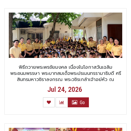
พิธีถวายพระพรชัยมงคล เนื่องในโอกาสวันเฉลิม
พระชนมพรรษา พระบาทสมเด็จพระปรเมนทรรามาธิบดี ศรี
สินทรมหาวชิราลงกรณ พระวชิรเกล้าเจ้าอยู่หัว ณ
โรงเรียนสาธิตมหาวิทยาลัยราชภัฏพระนครศรีอยุธยา
Jul 24, 2026
(ฝ่ายปฐมวัย)
Go