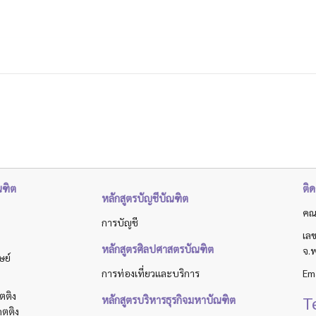
ณฑิต
ติด
หลักสูตรบัญชีบัณฑิต
คณ
การบัญชี
เลข
หลักสูตรศิลปศาสตรบัณฑิต
จ.
ษย์
การท่องเที่ยวและบริการ
Ema
กตติง
T
หลักสูตรบริหารธุรกิจมหาบัณฑิต
กตติง