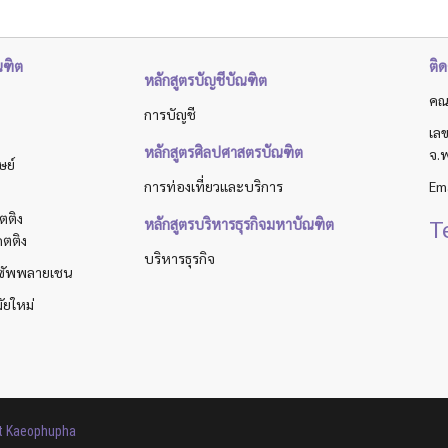
ณฑิต
ติด
หลักสูตรบัญชีบัณฑิต
คณ
การบัญชี
เลข
หลักสูตรศิลปศาสตรบัณฑิต
จ.
ษย์
การท่องเที่ยวและบริการ
Ema
กตติง
T
หลักสูตรบริหารธุรกิจมหาบัณฑิต
กตติง
บริหารธุรกิจ
ะซัพพลายเชน
ัยใหม่
 Kaeophupha