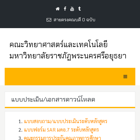
สายตรงคณบดี 0 ฉบับ
คณะวิทยาศาสตร์และเทคโนโลยี
มหาวิทยาลัยราชภัฏพระนครศรีอยุธยา
Toggle Na
แบบประเมิน/เอกสารดาวน์โหลด
แบบสอบถาม/แบบประเมินระดับหลักสูตร
แบบฟอร์ม SAR มคอ.7 ระดับหลักสูตร
คณะกรรมการประกันคุณภาพการศึกษา