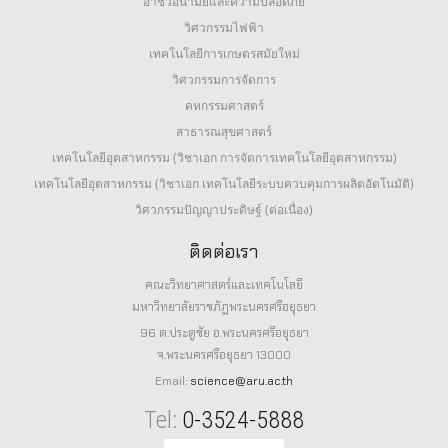
อาชีวอนามัยและความปลอดภัย
วิศวกรรมไฟฟ้า
เทคโนโลยีการเกษตรสมัยใหม่
วิศวกรรมการจัดการ
คหกรรมศาสตร์
สาธารณสุขศาสตร์
เทคโนโลยีอุตสาหกรรม (วิชาเอก การจัดการเทคโนโลยีอุตสาหกรรม)
เทคโนโลยีอุตสาหกรรม (วิชาเอก เทคโนโลยีระบบควบคุมการผลิตอัตโนมัติ)
วิศวกรรมปัญญาประดิษฐ์ (ต่อเนื่อง)
ติดต่อเรา
คณะวิทยาศาสตร์และเทคโนโลยี
มหาวิทยาลัยราชภัฏพระนครศรีอยุธยา
96 ต.ประตูชัย อ.พระนครศรีอยุธยา
จ.พระนครศรีอยุธยา 13000
Email:
science@aru.ac.th
Tel:
0-3524-5888