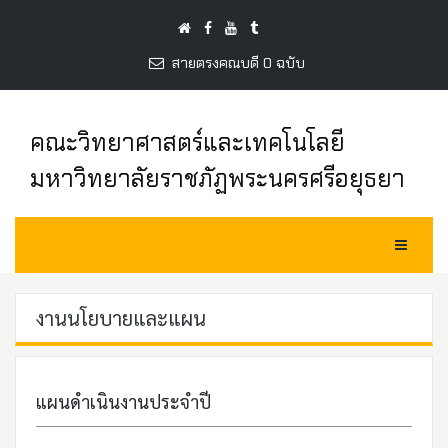
สายตรงคณบดี 0 ฉบับ
คณะวิทยาศาสตร์และเทคโนโลยี
มหาวิทยาลัยราชภัฏพระนครศรีอยุธยา
Toggle Na
งานนโยบายและแผน
แผนดำเนินงานประจำปี