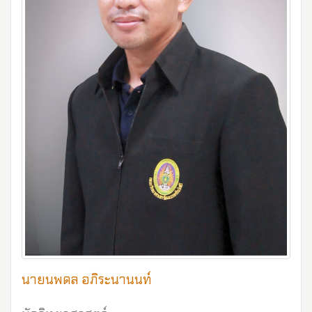
นายนพดล อภิระนานนท์