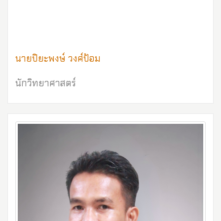
นายปิยะพงษ์ วงศ์ป้อม
นักวิทยาศาสตร์