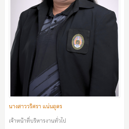
นางสาววริศรา แน่นอุดร
เจ้าหน้าที่บริหารงานทั่วไป