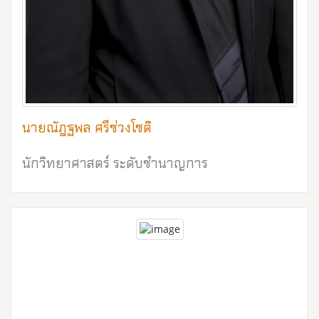
นายณัฎฐพล ศรีช่วงโชติ
นักวิทยาศาสตร์ ระดับชำนาญการ