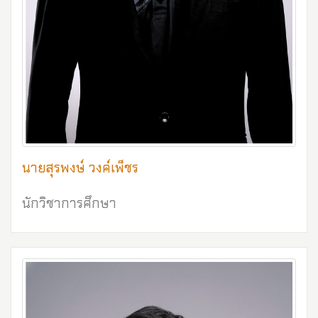
นายสุรพงษ์ วงค์เพ็ชร
นักวิชาการศึกษา