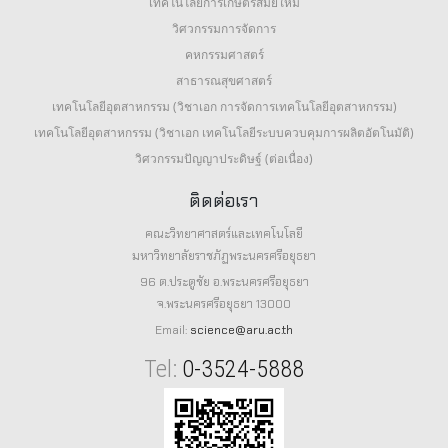
เทคโนโลยีการเกษตรสมัยใหม่
วิศวกรรมการจัดการ
คหกรรมศาสตร์
สาธารณสุขศาสตร์
เทคโนโลยีอุตสาหกรรม (วิชาเอก การจัดการเทคโนโลยีอุตสาหกรรม)
เทคโนโลยีอุตสาหกรรม (วิชาเอก เทคโนโลยีระบบควบคุมการผลิตอัตโนมัติ)
วิศวกรรมปัญญาประดิษฐ์ (ต่อเนื่อง)
ติดต่อเรา
คณะวิทยาศาสตร์และเทคโนโลยี
มหาวิทยาลัยราชภัฏพระนครศรีอยุธยา
96 ต.ประตูชัย อ.พระนครศรีอยุธยา
จ.พระนครศรีอยุธยา 13000
Email:
science@aru.ac.th
Tel:
0-3524-5888