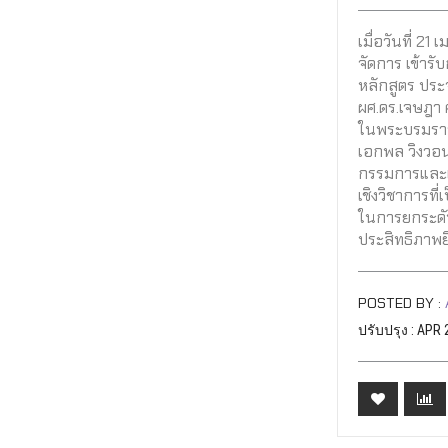
เมื่อวันที่ 2
จัดการ เข้าร
หลักสูตร ประ
ผศ.ดร.เจษฎา
ในพระบรมราช
เอกพล วิงวอน 
กรรมการและเล
เชิงวิชาการท
ในการยกระดั
ประสิทธิภาพยิ
POSTED BY :
ปรับปรุง : APR 