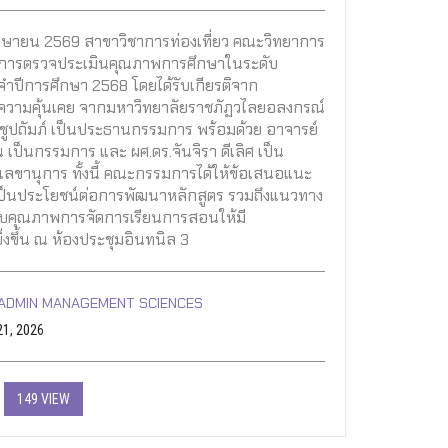
1 เมษายน 2569 สาขาวิชาการท่องเที่ยว คณะวิทยาการ
ับการตรวจประเมินคุณภาพการศึกษาในระดับ
จำปีการศึกษา 2568 โดยได้รับเกียรติจาก
 ความคุ้นเคย จากมหาวิทยาลัยราชภัฏวไลยอลงกรณ์
ูปถัมภ์ เป็นประธานกรรมการ พร้อมด้วย อาจารย์
เป็นกรรมการ และ ผศ.ดร.จันจิรา ดีเลิศ เป็น
ขานุการ ทั้งนี้ คณะกรรมการได้ให้ข้อเสนอแนะ
ี่เป็นประโยชน์ต่อการพัฒนาหลักสูตร รวมถึงแนวทาง
บคุณภาพการจัดการเรียนการสอนให้มี
่งขึ้น ณ ห้องประชุมอินทนิล 3
ADMIN MANAGEMENT SCIENCES
21, 2026
149 VIEW