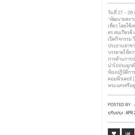
วันที่ 27 - 
“พัฒนาผลงาน
เที่ยว โดยใช้เ
ดร.สมเกียรติ
เปิดกิจกรรม 
ประธานสาขาวิ
บรรยายให้ความ
การด้านการปร
นำไปประยุกต
ห้องปฏิบัติก
คอมพิวเตอร์ 
พระนครศรีอย
POSTED BY :
ปรับปรุง : APR 