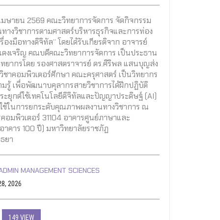
28 เมษายน 2569 คณะวิทยาการจัดการ จัดกิจกรรม
ทางวิชาการตามศาสตร์บริหารธุรกิจและการท่อง
ครื่องมือทางดิจิทัล” โดยได้รับเกียรติจาก อาจารย์
 แดงเจริญ คณบดีคณะวิทยาการจัดการ เป็นประธาน
วิทยากรโดย รองศาสตราจารย์ ดร.ศิริพล แสนบุญส่ง
ชาคอมพิวเตอร์ศึกษา คณะครุศาสตร์ เป็นวิทยากร
รู้ เพื่อพัฒนาบคุลากรสายวิชาการได้ฝึกปฏิบัติ
ะยุกต์ใช้เทคโนโลยีดิจิทัลและปัญญาประดิษฐ์ (AI)
์ใช้ในการยกระดับคุณภาพผลงานทางวิชาการ ณ
ารคอมพิวเตอร์ 31104 อาคารศูนย์ภาษาและ
(อาคาร 100 ปี) มหาวิทยาลัยราชภัฏ
ุธยา
ADMIN MANAGEMENT SCIENCES
28, 2026
149 VIEW