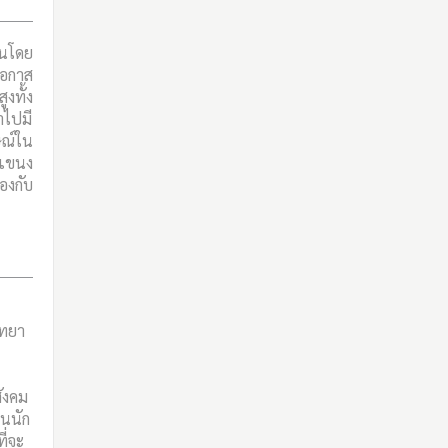
นโดย
โอกาส
งทั้ง
าไปมี
ษณ์ใน
 แขนง
องกับ
ิทยา
ังคม
็นนัก
ี่จะ