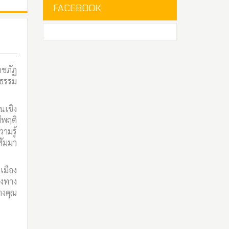
FACEBOOK
ชภัฏ
ยธรรม
นเชิง
ีพฤติ
ามรู้
สัมมา
เมือง
ิงทาง
างคุณ