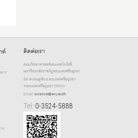
ติดต่อเรา
กต์
คณะวิทยาศาสตร์และเทคโนโลยี
มหาวิทยาลัยราชภัฏพระนครศรีอยุธยา
าหาร
96 ต.ประตูชัย อ.พระนครศรีอยุธยา
จ.พระนครศรีอยุธยา 13000
Email:
science@aru.ac.th
Tel:
0-3524-5888
การ