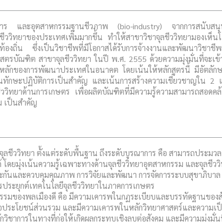
าร และอุตสาหกรรมฐานชีวภาพ (bio-industry) จากการสนับสนุ
ชีววิทยาของประเทศเพิ่มมากขึ้น ทำให้สาขาวิชาจุลชีววิทยามองเห็น
งถิ่น ซึ่งเป็นวิชาชีพที่มีโอกาสได้รับการจ้างงานและพัฒนาวิชาชีพสู
ตรบัณฑิต สาขาจุลชีววิทยา ในปี พ.ศ. 2555 ด้วยความมุ่งมั่นที่จะเข้
งหลักของการพัฒนาประเทศในอนาคต โดยเน้นให้หลักสูตรนี้ มีอัตลัก
าญในทักษะปฏิบัติการเป็นสำคัญ และเน้นการสร้างความเชี่ยวชาญใน 2
ีววิทยาด้านการเกษตร เพื่อผลิตบัณฑิตที่มีความรู้ความสามารถสอดคล้
 เป็นสำคัญ
จุลชีววิทยา ตั้งแต่ระดับพื้นฐาน ถึงระดับบูรณาการ คือ สามารถประมวล
ได้ โดยมุ่งเน้นความรู้เฉพาะทางด้านจุลชีววิทยาอุตสาหกรรม และจุลชีวว
ระกันและควบคุมคุณภาพ การวิจัยและพัฒนา การจัดการระบบสุขาภิบาล
ระยุกต์เทคโนโลยีจุลชีววิทยาในภาคการเกษตร
คุณธรรมของพลเมืองดี คือ มีความเคารพในกฏระเบียบและบรรทัดฐานของส
เพื่อประโยชน์ส่วนรวม และมีความเคารพในหลักวิทยาศาสตร์และความเป
ักวิชาการในทางที่ก่อให้เกิดผลกระทบเชิงลบต่อสังคม และมีความมุ่งมั่นท