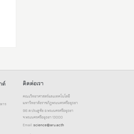
ติดต่อเรา
กต์
คณะวิทยาศาสตร์และเทคโนโลยี
มหาวิทยาลัยราชภัฏพระนครศรีอยุธยา
าหาร
96 ต.ประตูชัย อ.พระนครศรีอยุธยา
จ.พระนครศรีอยุธยา 13000
Email:
science@aru.ac.th