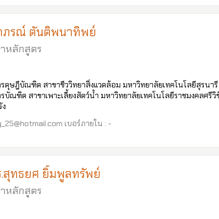
าภรณ์ ตันติพนาทิพย์
ำหลักสูตร
รดุษฎีบัณฑิต สาขาชีววิทยาสิ่งแวดล้อม มหาวิทยาลัยเทคโนโลยีสุรนารี
รบัณฑิต สาขาเพาะเลี้ยงสัตว์น้ำ มหาวิทยาลัยเทคโนโลยีราชมงคลศรีวิช
ัง
ay_25@hotmail.com เบอร์ภายใน : -
.สุทธยศ ยิ้มพูลทรัพย์
ำหลักสูตร