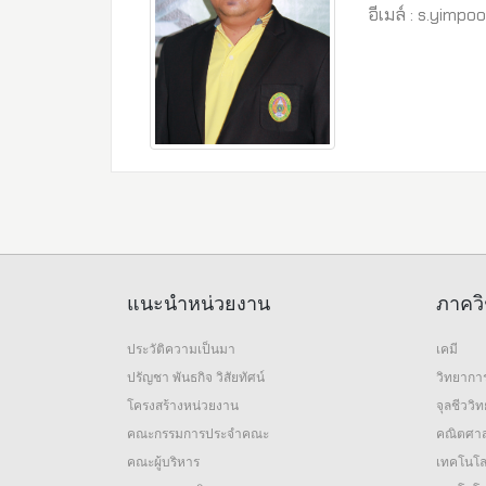
อีเมล์ : s.yimp
แนะนำหน่วยงาน
ภาควิ
ประวัติความเป็นมา
เคมี
ปรัญชา พันธกิจ วิสัยทัศน์
วิทยากา
โครงสร้างหน่วยงาน
จุลชีววิ
คณะกรรมการประจำคณะ
คณิตศาส
คณะผู้บริหาร
เทคโนโล