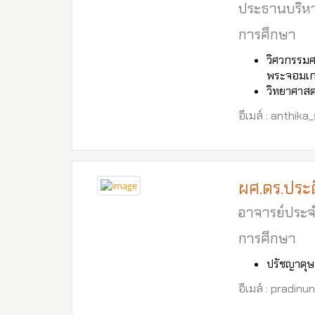
ประธานบริหา
การศึกษา
วิศวกรรมศ
พระจอมเกล
วิทยาศาสต
อีเมล์ : anthik
ผศ.ดร.ประด
อาจารย์ประจ
การศึกษา
ปรัชญาดุษ
อีเมล์ : pradin