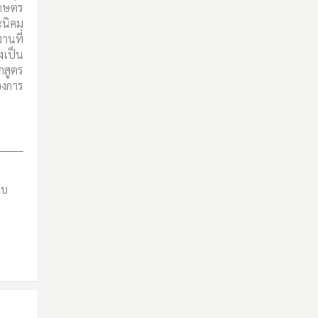
เกษตร
นิคม
านที่
งเป็น
กสูตร
องการ
อบ