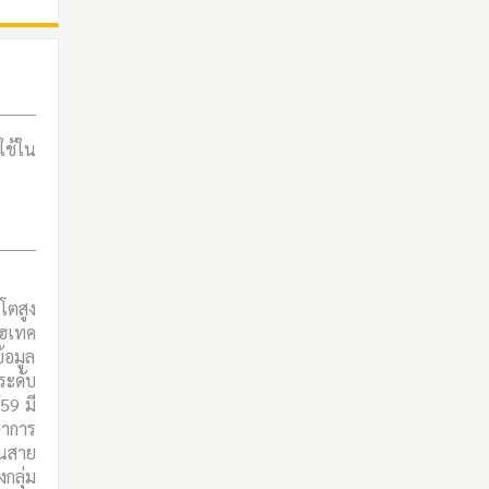
ใช้ใน
โตสูง
ไฮเทค
อมูล
ระดับ
59 มี
ชาการ
ในสาย
กลุ่ม