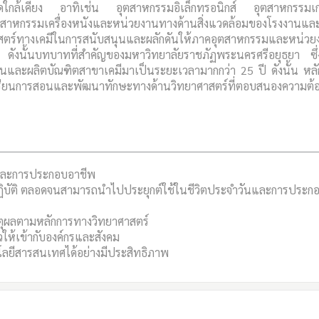
วัดใกล้เคียง อาทิเช่น อุตสาหกรรมอิเล็กทรอนิกส์ อุตสาหกรรม
รมเครื่องหนังและหน่วยงานทางด้านสิ่งแวดล้อมของโรงงานและ
ศาสตร์ทางเคมีในการสนับสนุนและผลักดันให้ภาคอุตสาหกรรมและหน่วยง
ภาพ ดังนั้นบทบาทที่สำคัญของมหาวิทยาลัยราชภัฏพระนครศรีอยุธยา ซึ่
รสอนและผลิตบัณฑิตสาขาเคมีมาเป็นระยะเวลามากกว่า 25 ปี ดังนั้น หลั
เรียนการสอนและพัฒนาทักษะทางด้านวิทยาศาสตร์ที่ตอบสนองความต้
ิตและการประกอบอาชีพ
ปฏิบัติ ตลอดจนสามารถนำไปประยุกต์ใช้ในชีวิตประจำวันและการประก
ตุผลตามหลักการทางวิทยาศาสตร์
วให้เข้ากับองค์กรและสังคม
ลยีสารสนเทศได้อย่างมีประสิทธิภาพ