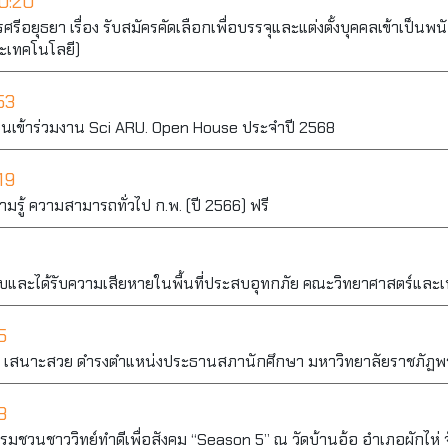
0:20
ยุธยา เรื่อง รับสมัครคัดเลือกเพื่อบรรจุและแต่งตั้งบุคคลเข้าเป็นพน
ะเทคโนโลยี)
53
ียนเข้าร่วมงาน Sci ARU. Open House ประจำปี 2568
19
รู้ ความสามารถทั่วไป ก.พ. (ปี 2566) ฟรี
บและได้รับความเสียหายในพื้นที่ประสบอุทกภัย คณะวิทยาศาสตร์และ
5
า เสนาะสวย ดำรงตำแหน่งประธานสภานักศึกษา มหาวิทยาลัยราชภัฏพ
8
รรมชวนชาววิทย์ทำดีเพื่อสังคม “Season 5” ณ วัดบ้านอ้อ อำเภอผักไห่