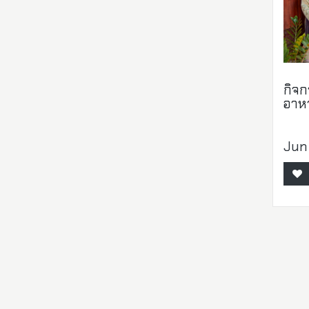
กิจ
อาห
Jun