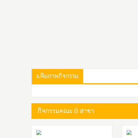
แฟ้มภาพกิจกรรม
กิจกรรมคณะ & สาขา